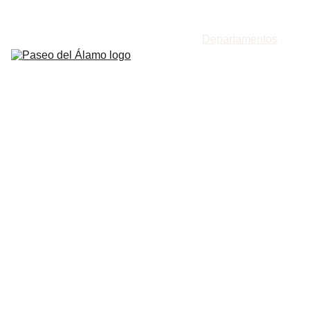
Inicio
Casas
Departamentos
Ubicación
443 460 1668
Política de 
privacidad
Departamen
tos que 
conectan 
con tu 